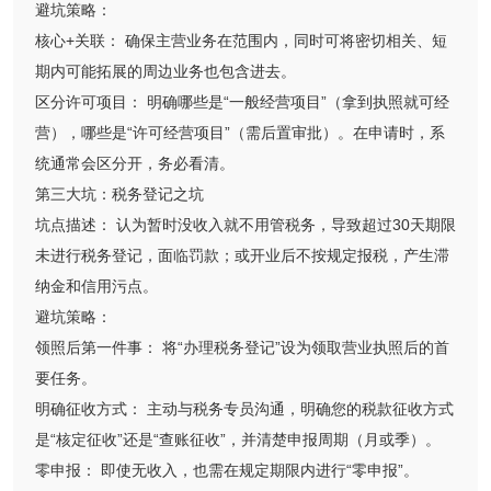
避坑策略：
核心+关联： 确保主营业务在范围内，同时可将密切相关、短
期内可能拓展的周边业务也包含进去。
区分许可项目： 明确哪些是“一般经营项目”（拿到执照就可经
营），哪些是“许可经营项目”（需后置审批）。在申请时，系
统通常会区分开，务必看清。
第三大坑：税务登记之坑
坑点描述： 认为暂时没收入就不用管税务，导致超过30天期限
未进行税务登记，面临罚款；或开业后不按规定报税，产生滞
纳金和信用污点。
避坑策略：
领照后第一件事： 将“办理税务登记”设为领取营业执照后的首
要任务。
明确征收方式： 主动与税务专员沟通，明确您的税款征收方式
是“核定征收”还是“查账征收”，并清楚申报周期（月或季）。
零申报： 即使无收入，也需在规定期限内进行“零申报”。