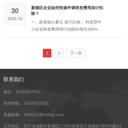
需满足严格条件： 该地址（如大型办公
益的，应对公司债务承担连带责任（即“刺
议 特性 有限责任公司（有限公司） 个人
窄 坑点描述： 一是把不相关业务全都写
东，运营公司的股东仅为持股平台。 优
后果： 将被列入严重违法失信企业名单
标准注销流程（以有限公司为例） 成立清
销，可以提前勾选“生产”相关条目。 三、
企业类型限制： 通常适用于无需固定经营
贴）、进行智能化改造（设备投入补
公司信誉。 融资上市阻碍的风险： 企业
楼）本身具备分割为多个独立空间的条
新都区企业如何快速申请研发费用加计扣
破公司面纱”）。 监事：公司的“纪检委”与
独资企业 核心优势 风险隔离（有限责
30
上，导致主业不清，税务核定复杂；二是
势： 权责清晰： 家族内部的股权调整、
（“黑名单”），企业的法定代表人、负责
算组： 股东会作出解散公司的决议，并在
新都区实操填报流程示例 以注册“一家新
场所的企业，如： 电子商务： 纯线上经
贴）、发展工业设计（设计费用补贴）。
除？​
在申请贷款、招投标或准备上市时，需要
件。 地址的产权人或有权出租方出具同意
监督者 职责： 监督公司财务；对董事、
任），易于发展壮大 税负可能较低，设立
写得过窄，导致超范围经营被罚。 后果：
分红等在持股平台层面完成，不影响运营
人，3年内不得担任其他企业的法定代表
2025-10
10日内成立清算组，成员由股东组成。清
媒体营销公司”为例： 确定主营行业： 在
营的网店。 咨询服务： 咨询、设计、策
对电商直播销售额达到一定规模的企业有
证明其业务的连续性和合法性。经营范围
多家企业共同使用该地址的证明。 各企业
一、政策核心要点 加计比例： 科技型中
高管执行公司职务的行为进行监督；提议
手续简单 核心风险 税务处理相对复杂
超范围经营面临罚款；范围过宽可能影响
公司的稳定。 风险隔离： 运营公司的风
人、负责人。 二、地址失联的严重后果
算组负责接管公司，处理未了业务，清理
系统中选择“商务服务业”或“互联网和相关
划等以人力和智力输出为主的企业。 软件
奖励。 家居制造、品牌运营、工业设计、
混乱或不匹配会成为硬伤。 二、规范填写
之间不应存在投资关联关系。 Q4：地址
小企业研发费用加计扣除比例为100%，
召开临时股东会；代表公司提起诉讼（在
（双重征税） 无限责任，风险极高 适合
某些专项资质的申请。 避坑指南： 突出
险不会直接穿透到每个家族成员。 集中控
市场监管部门会通过随机抽查或根据投诉
债权债务。 公告与通知： 清算组应当自
服务”。 搜索核心条目： 输入关键词，
开发： 软件开发、互联网技术服务企业。
电商销售类企业。 物流园区 规模与效率
建议 主营优先，关联覆盖： 将核心业务
被列入“异常”后怎么办？ A： 一旦发现被
其他企业为100%。 举例： 某企业当年发
董事、高管侵害公司利益时）。 独立性要
场景 计划规模化经营、需对外融资、业务
主营业务，兼顾近期可能拓展的关联业
制权： 便于实现家族对运营公司的集中控
举报，核实企业的注册地址。 通过登记的
成立之日起10日内通知债权人，并于60日
如“广告”，选择“广告设计、制作、代理、
不适用行业： 生产加工、餐饮、零售、美
导向。 对年营业收入或年纳税额达到一定
放在前面，同时将与主业紧密相关的衍生
列异，应立刻采取措施： 如地址真实仍可
生符合条件的研发费用100万元，在计算
求： 董事、高级管理人员不得兼任监事。
风险较高、希望保护个人家庭财产的绝大
务。使用市场监管总局的规范用语表述。
制。 三、必须写入章程的“特别条款” 无论
住所/经营场所无法联系： 同样会被列入
内在报纸或国家企业信用信息公示系统上
发布”等相关条目。 补充关联条目： 继续
容美发、培训机构等需要固定实体门店、
规模的企业给予经营贡献奖励。对应用自
业务也包含进去，为未来发展留出空间。
联系： 向市场监管部门提交证明材料，申
应纳税所得额时，不仅可以扣除100万
高级管理人员：公司的“职业经理人”与受
多数创业者。 投资规模极小、风险极低、
四、公司名称的“坑”：盲目追求“高大上”
采用何种方案，都必须在《公司章程》中
经营异常名录。 影响： 与年报逾期的影
1
2
下一页
发布注销公告。 清理公司资产： 全面清
搜索并添加“市场营销策划”、“会议及展览
可能对周边环境产生影响、涉及行政许可
动化分拣、智慧仓储管理等技术的企业给
使用规范用语： 严格使用《国民经济行业
请移出异常名录。 如已搬迁： 尽快办理
元，还可以再加计扣除100万元，即税前
托人 范围： 经理、副经理、财务负责
由一人经营且不计划扩张的微型业务（如
坑点描述： 使用“中国”、“华中”、“第一”等
明确以下条款： 明确股权退出与回购机
响完全一样，产生信用污点，在各项活动
查公司财产，编制资产负债表和财产清
服务”、“信息技术咨询服务”、“软件开
的行业，严禁使用集群注册地址。 优势：
予补贴。对开通特定物流专线的企业有扶
分类》中的规范表述，避免使用口语化、
地址变更手续，待变更完成后，再申请移
共扣除200万元。这直接减少了应纳税所
人、上市公司董事会秘书等。 忠诚与勤勉
小工作室、个人网店），且投资人能清醒
禁用或限制性词语，与知名品牌名称过度
制： 约定当家族股东因特定情况（离职、
中受限。 三、如何补救？ 补报年报： 逾
单。 清偿债务： 按法定顺序（清算费
发”等。 检查许可要求： 如勾选了“广播电
成本极低： 只需支付较低的地址托管费，
持。 规模以上物流企业、大型电商的区域
自创的词语。 区分“一般”与“许可”： 明确
出异常名录。
得额，从而降低了企业所得税。 二、适用
义务： 应对公司负有忠诚义务（不得利用
认识并愿意承担无限责任。 结论： 对于
相似。 后果： 名称申请被驳回，耽误时
离婚、身故等）需要退出时，其股权如何
期未报的，需先补报未报年份的年度报
用、职工工资、社保、税款、其他债务）
视节目制作经营”，系统会提示此为后置审
无需承担高额租金。 手续简便： 托管机
总部、供应链管理企业。 三、给创业者的
哪些是“一般经营项目”（拿照即可开
联系我们
对象与活动界定 适用对象： 会计核算健
职务谋取私利）和勤勉义务（以合理注意
绝大多数寻求稳健、长远发展的创业者而
间；甚至可能面临商标侵权诉讼。 避坑指
转让、由谁回购、以及回购价格的计算方
告，然后申请移出经营异常名录。 变更地
清偿公司债务。 分配剩余财产： 清偿完
批项目，需向广电部门申请许可证。 终确
构提供标准化服务，注册流程快捷。 配套
选址建议 产业契合度优先： 首选与自身
业），哪些是“许可经营项目”（需办证后
全、实行查账征收的居民企业。 研发活动
管理公司）。 明确角色、各司其职、有效
言，有限责任公司是更优且更稳妥的选
南： 名称要具有独创性，提前在“四川政
法（如按净资产、估值或原始出资额加利
址： 因地址失联被列异的，如果已变更地
所有债务后，剩余的财产按股东出资比例
认： 形成一套简洁、准确、覆盖主营业务
服务： 通常还可提供代理记账、报税、政
微信：15160327812
产业定位匹配的园区。这不仅能享精准的
方可经营）。 不懂即问： 在申请时，可
界定： 指企业为获得科学与技术新知识，
制衡，才能保障公司行稳致远。 权力：
择。 它提供的“有限责任”保护，是现代社
务服务网”进行名称查重。 五、股东协议
息）。 决策机制： 明确股东会的表决权
址，应依法办理地址变更登记后，再申请
进行分配。 制作清算报告： 清算结束，
且为未来留有适当余地的经营范围。 记
策咨询等增值服务。 核心风险与法律责
政策，更能获得产业链上下游协同的生态
主动咨询登记机关工作人员或寻求专业代
创造性运用科学技术新知识，或实质性改
对外代表公司，其签字对公司具有法律约
会商业文明的基石，能有效防范创业风险
与章程的“坑”：口头约定，章程套用模板
比例。对于非核心创始人控股的企业，可
咨询热线：15160327812
移出。 企业信用是无形资产，需精心维
编制清算报告，报股东会确认。 办理注销
住： 经营范围未来可以随时通过变更登记
任： 地址真实性： 必须确保托管机构提
优势。 主动对接管委会： 在决策前，主
理机构的帮助。 经营范围是企业的“行动
进技术、产品（服务）、工艺而持续进行
束力。负责签署合同、公文，代表公司参
波及个人生活。除非您的业务确实微不足
坑点描述： 股东间只有口头承诺，未在章
约定某些重大事项需更高比例（如三分之
护。按时年报、确保地址真实有效，是维
登记： 清算报告经股东会确认后，清算组
进行增、减、改。因此，首次填报不必过
供的地址是真实、有效的，能够签收法律
动联系目标园区的投资促进局（或企业服
纲领”，务必在注册之初就审慎规划，确保
客服邮箱：1683211881@qq.com
的具有明确目标的系统性活动。 三、快速
与诉讼等。 责任与风险： 民事责任： 因
道且风险极低，否则不应为了税负上可能
程中明确股权比例、分红机制、退出方式
二以上）通过，以保护小股东权益。 分红
护良好信用的底线要求。
在30日内向原公司登记机关（新都区市场
于焦虑，但力求准确、聚焦、合规，是高
文书。切勿使用虚假的“虚拟地址”。 责任
务部），进行面对面咨询。他们能提供新
其准确、全面、合规。
申请流程（“自行判别、申报享受、相关资
执行职务造成他人损害的，由公司承担。
存在的微小优势而冒“无限责任”的巨大风
等。 后果： 公司盈利后易产生利益纠
政策： 约定是否强制分红、分红比例，避
监管局）申请注销登记。同时，还需办理
公司地址：四川省成都市新都区三河街道蜀龙大道南段789号5栋13
效、稳妥的做法。
独立： 集群注册的企业仍是独立的法律主
的政策清单、载体（厂房、办公楼）信息