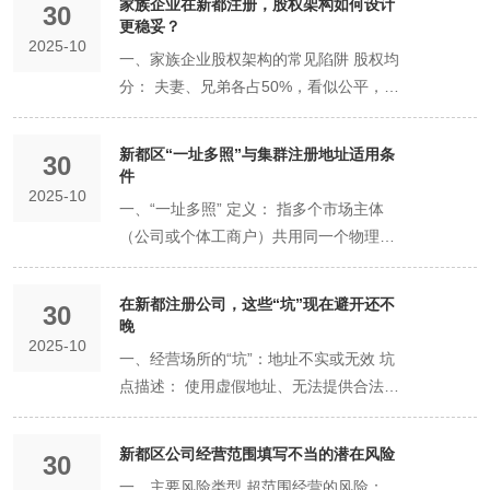
营业执照。 刻制公章（1个工作日）： 凭
仅限于其投资额，个人和家庭的其他财产
提示，依次填写您构思好的名称四要素。
家族企业在新都注册，股权架构如何设计
30
息 准确填写姓名、证件号、职务（如执行
传电子版。相关人员（股东、法人、监事
巧 核心原则：主营优先，关联覆盖 突出
标企业： 产业链上的整机、关键零部件制
都区各产业功能区、众创空间、孵化器提
更稳妥？​
营业执照到公安局备案的刻章点刻制公司
受到保护（法律称为“公司面纱”）。 个人
系统会实时进行智能比对和筛查。 获取结
董事）、联系方式。 联系方式必须准确，
等）需通过「登记注册身份验证」APP完
主营业务： 将公司核心、确定从事的1-3
2025-10
造企业、研发机构、检验检测平台等。 典
供的集中注册地址或工位注册。 所需证
公章、财务章、法人名章等。新都区通常
独资企业： 核心特征： 由个人出资经
果： 通过： 系统即时生成《企业名称自
一、家族企业股权架构的常见陷阱 股权均
用于接收审核信息。 （二）《公司章程》
成实名认证和电子签名。 第三步：领取执
项业务放在前面。这有助于外界快速了解
型代表： 成飞集团、中车集团等龙头企业
明： 由园区管理方或孵化器运营方出具入
为新办企业提供免费刻章服务。 银行开户
营，不具备法人资格。 责任承担：投资人
主申报告知书》，该名称将为您保留20
分： 夫妻、兄弟各占50%，看似公平，实
设计核心条款（需特别关注） 章程不是标
照——企业诞生的正式宣告 材料提交后，
公司的核心竞争力。 覆盖关联业务： 将
入驻，产业链集聚效应显著。 新都智能家
驻协议或地址托管证明。 集群注册地址
（3-5个工作日）： 预约开户银行，银行
承担无限责任。 这意味着，企业的债务就
天，在此期间您应完成公司设立的后续申
则埋下重大决策僵局的隐患，一旦发生分
准文件，以下条款需股东们协商一致后写
即进入审核阶段。 审核与领照： 新都区
与主营业务紧密相关、短期内很可能拓展
居产业城： 产业定位： 聚焦智能家居研
（特定企业适用） 描述： 由新都区认可
会上门核实经营地址，然后开设公司基本
是投资人的个人债务。如果企业财产不足
请。 驳回： 系统会明确告知驳回原因
歧，公司可能陷入瘫痪。 股权与贡献不匹
入： 第八条 股东的权利与义务： 明确分
市场监督管理局的审核人员会对材料的完
的周边业务也一并选上。例如，一家“软件
新都区“一址多照”与集群注册地址适用条
发设计、生产制造、展示体验全产业链。
30
的托管机构（如秘书公司）提供的、可供
存款账户。这是耗时较长的环节。 税务报
以清偿债务，投资人需以其个人的其他财
（如：与“XX公司”重名、字号不规范
配： 仅按出资额或血缘关系分配股权，未
件​
红比例、表决权比例（可约定同股不同
整性、合规性进行审核。在材料齐全、符
开发”公司，可以同时勾选“信息技术咨询
目标企业： 家居制造企业、智能硬件开发
多家企业共同注册的地址。主要适用于无
到（1个工作日内）： 领取执照后30日
产（如家庭房产、存款等）来承担偿还责
2025-10
等），您可根据提示调整后重新申报。
考虑家族成员在公司经营中的实际管理、
权）。 第十二条 股权转让： （关键条
合法定形式的情况下，通常可在1个工作
服务”、“计算机软硬件及辅助设备零
一、“一址多照” 定义： 指多个市场主体
商、工业设计公司、电商直播企业等。 特
需固定经营场所的电子商务、软件开发、
内，需到主管税务机关办理税务登记，核
任。这是大的风险。 二、主体资格与商业
四、常见问题与应对策略 问题一：名称总
技术贡献，导致内部不公，影响积极性。
款） 详细约定股东向股东以外的人转让股
日内完成审核。 结果获取： 审核通过
售”、“网络技术服务”等。 关键技巧：区
（公司或个体工商户）共用同一个物理地
色优势： 拥有“中国西部家居博览城”等展
咨询策划等现代服务业。 所需证明： 与
定税种及发票。此流程可在线完成。 如有
信誉 有限公司： 法律实体独立于股东，
是显示“重名”怎么办？ 策略： 准备3-5个
缺乏退出机制： 未约定家族成员因婚变、
权的条件、其他股东的优先购买权行使细
后，系统会发送通知。您可以选择： 线上
分“一般经营”与“许可经营” 在标准化系统
址作为其注册地址。 适用条件： 地址具
示平台，线上线下融合紧密。 新都物流园
托管机构签订的《地址托管协议》及其资
需要，办理行政许可： 若经营范围涉及前
名称中必须包含“有限责任公司”或“有限公
备选字号，按偏好顺序依次尝试。可以尝
离职、分歧等原因退出时，其股权如何处
则。这是预防未来股东纠纷的「防火
领取电子营业执照： 立即在微信或支付宝
中，每个条目都会明确标注为“一般经营项
备分割条件： 该地址（通常为大型办公
区（依托传化公路港）： 产业定位： 现
质证明。 网络经营场所（仅限个体工商
置或后置审批（如餐饮、医疗），需在开
司”字样。在商业合作中，形式更为正规，
在新都注册公司，这些“坑”现在避开还不
试使用更生僻的字组合、增加字号字数
置（转让、回购），极易引发剧烈冲突。
30
墙」。 第十八条 股东会职权与议事规
小程序中下载、使用。电子执照与纸质执
目”或“许可经营项目”。 一般经营项目：
楼、产业园、众创空间）本身有足够面
代物流、供应链管理、电商仓储。 目标企
户） 描述： 对于仅通过互联网开展经营
晚​
业前办理相应许可证。 总结时间线： 理
更易获得大型客户和合作伙伴的信任。 个
（如三字、四字号）或变换行业表述。 问
股权代持： 出于各种原因，由一名家族成
则： 明确哪些事项需经股东会表决，以及
照具有同等法律效力。 线下领取纸质营业
取得营业执照后即可开展经营，如“技术服
2025-10
积，能够被合理地分割成多个独立的、可
业： 第三方物流公司、电商企业区域分拨
的个体工商户，可以其网店网址作为经营
想短时间： 从线上提交到领取执照，1个
人独资企业： 法律上被视为投资人的延
一、经营场所的“坑”：地址不实或无效 坑
题二：名称核准后，可以修改或转让吗？
员代持其他成员股权，这种不透明的安排
表决通过的比例（如一般事项过半数，重
执照： 前往新都区政务服务中心窗口，领
务”、“咨询”、“销售”等绝大多数项目。 许
编号的办公间或工位。每个分割后的空间
中心、供应链金融企业等。 特色优势：
场所进行登记。 所需证明： 从电商平台
工作日。 考虑到筹备和后续事宜： 从股
伸，名称中不能使用“公司”字样，通常称
点描述： 使用虚假地址、无法提供合法产
策略： 《告知书》一经出具，名称申请人
存在巨大的法律风险和信任风险。 二、稳
大事项三分之二以上）。 第廿二条 利润
取营业执照正、副本。 邮寄送达： 申请
可经营项目： 需取得相关主管部门的批准
应有明确的区分标识。 地址所有者同意：
具备强大的公路物流枢纽功能，物流成本
（如淘宝、拼多多）下载的店铺经营证
东决策开始，到完成所有开业手续（银行
为“中心”、“工作室”、“商行”等。商业形象
权证明的地址、或不符合商业用途的地址
及登记事项不得变更。核准的名称也不得
健股权架构的设计原则与方案 核心原则
分配： 约定利润分配的方式和时间。 材
将纸质执照邮寄到指定地址。 完成这三
文件（许可证）后方可经营。 前置许可：
该地址的产权人（或有权出租方）出具证
和时间优势明显。 二、各园区政策红利对
明。 三、常见问题解答（FAQ） Q1：住
开户、税务报到），合理预期为1-2周。
相对个人化。 三、税收政策差异 有限公
（如普通住宅未办理“住改商”）进行注
转让给其他主体使用。如需变更，需放弃
是：在维护家族和谐的前提下，建立现代
料通用要求： 真实性： 所有信息必须真
步，公司即告合法成立。但请注意，领照
极少数，如设立证券公司，需先取得证券
新都区公司经营范围填写不当的潜在风险​
明，同意该地址用于“一址多照”。 企业间
比分析 虽然各园区政策会动态调整，但其
30
宅可以用作公司注册地址吗？ A： 原则上
这份时间线表明，政府的审批效率已极
司： 企业所得税： 公司利润需缴纳企业
册。 后果： 公司会被列入“经营异常名
该名称后重新申请。 问题三：核名通过就
企业制度，实现所有权、控制权、经营权
实、准确，否则将承担法律责任。 清晰
后还需完成刻制公章、银行开户、税务报
经营许可证。 后置许可： 绝大多数属于
无投资关系： 使用同一地址的企业之间不
红利方向与园区定位紧密相关，具有共性
一、主要风险类型 超范围经营的风险：
不可以。 普通纯住宅性质的房屋不能直接