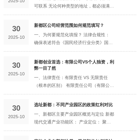
2025-10
都”或“四川”等更高级别的行政区划，但需
称自主申报告知书》： 线上名称核准通过
要点： 《公司设立登记申请书》： 在线
可联系 无论何种类型的地址，都必须满足
主申报。此过程通常即时办结。 下午：在
符合更高的注册资本等条件。 字号： 这
后系统自动生成，无需单独准备。 二、关
填写基本信息，包括公司名称、住所、注
以下核心原则： 真实性： 地址必须客观
线提交。 使用核准后的名称，进入「企业
是名称的核心与灵魂，是区别于其他企业
键材料填写样板与详解 （一）《公司设立
册资本、经营范围等。 公司章程： 公司
存在，而非虚构或无效地址。 合法性：
开办一窗通」平台，填写所有登记信息，
的主要标志。应由两个及以上符合国家规
新都区公司经营范围如何规范填写？​
登记申请书》（在线填写要点） 栏目 填
30
的「宪法」，由全体股东共同制定。需明
该地址必须可用于商业或办公用途，并提
上传材料，并完成所有相关人员的电子签
范的汉字组成。例如，“腾讯”、“华为”都是
写说明与样板 注意事项 公司名称 填写已
确记载公司的组织机构、股东权利与义
一、为何要规范化填报？ 法律合规性：
2025-10
供合法的使用证明。 可联系性： 工商行
名。 时间线： 如果材料准备充分，整个
字号。 行业或经营特点： 应根据主营业
核准的名称，如「新都区畅想科技有限公
务、利润分配方式等根本性规则。切忌直
确保表述符合《国民经济行业分类》国家
政管理部门、税务部门等机构通过该地址
在线申请流程可在半天内完成。提交成功
务，参照国家《国民经济行业分类》中的
司」。 确保与《名称告知书》完全一致。
接使用标准模板，应根据股东间的特殊约
标准，避免因用语口语化、模糊不清而被
必须能够联系到公司，并能送达法律文
后，状态变为「待审核」。 第4-5天：政
规范用语进行表述。例如“科技”、“咨
住所 填写详细地址，如「成都市新都区新
定进行个性化设计。 股东、董事、监事、
登记机关驳回。 税务核定准确性： 税务
书。 二、可用的注册地址类型及其证明文
府审核期（通常1个工作日内） 核心任
新都创业首选：有限公司VS个人独资，利
询”、“商贸”、“餐饮管理”等。 组织形式：
30
都街道蜀龙大道中段1000号1栋101
高管的身份证明及任职文件： 提供身份证
机关主要依据经营范围来核定企业应缴纳
弊一目了然​
件 在新都区，可根据企业实际情况选择不
务： 新都区市场监督管理局对申请材料进
根据公司类型选择，如“有限公司”、“有限
室」。 必须与提供的地址证明文件上的地
2025-10
复印件，并在线确认其任职情况（如执行
的税种和税率（如增值税率）。准确的范
同类型的注册地址： 商业或办公用房（常
行审核。 可能情况： 一次性通过： 材料
一、法律责任：有限责任 VS 无限责任
责任公司”、“股份有限公司”等。 标准示
址一字不差。 注册资本 如「人民币100万
董事、经理、监事等）。 法定代表人任职
围是正确纳税的基础，能避免潜在的税务
规） 描述： 指商业办公楼、临街商铺、
完美，直接进入制证环节。 驳回补正：
（根本的区别） 有限责任公司（有限公
例：新都区（行政区划） + 畅想（字号）
元」。 明确币种，金额为认缴总额。 公
文件： 明确法定代表人由董事长、执行董
风险。 许可审批清晰化： 系统会自动识
商住两用房的商业部分等明确可用于经营
材料存在细微问题，审核人员会注明原
司）： 核心特征： 公司是具有独立法人
+ 科技（行业） + 有限公司（组织形式）
司类型 选择「有限责任公司」。 经营范
事或经理中的哪一位担任。 注册地址证
别哪些经营项目属于“许可经营项目”，并
的房产。 所需证明文件： 自有房产： 提
因。申请人需按要求修改后重新提交，时
资格的企业法人。 责任承担：股东承担有
新都区名称预先核准的线上流程 新都区已
围 使用规范化用语，如「技术服务、技术
选址新都：不同产业园区的政策红利对比
明： 提供经营场所的产权证明复印件（如
提示企业需要办理相关前置或后置审批。
30
供《不动产权证书》（房产证）复印件。
钟重新计算。因此，前期准备的严谨性至
限责任。 这意味着，公司以其全部财产对
实现名称核准全程网办，流程高效透明：
开发；软件开发；计算机软硬件及辅助设
房产证）及租赁协议（如为租赁）。地址
做到“证照对应”，合法经营。 商业形象专
一、新都区主要产业园区概览与定位 新都
租赁房产： 提供租赁协议（合同）原件或
2025-10
关重要。 第6天及以后：领照与开业准备
公司债务承担责任，而股东仅以其认缴的
登录平台： 访问“四川政务服务网”，定位
备零售」。 主营业务放前面，可参考经营
必须真实、有效，且符合规划用途。 提交
业化： 规范化的经营范围显得公司更专
现代交通产业功能区： 产业定位： 聚焦
复印件，以及出租方的《不动产权证书》
期（1-5个工作日） 领照（即时或1日
出资额为限对公司承担责任。这是大的优
到“新都区”，进入“企业开办一窗通”或“名
范围规范表述系统。 营业期限 可选择
方式： 所有材料均在「四川政务服务网」
业，有助于提升与合作伙伴、客户之间的
航空航天、轨道交通等高端装备制造。是
复印件。复印件需由产权人签字或盖章确
内）： 审核通过后，即可领取电子或纸质
势。 即使公司资不抵债，股东的大损失也
称自主申报”模块。 自主申报： 按照系统
「长期」或指定具体年限。 法定代表人信
的「企业开办一窗通」平台在线填写或上
信任度。 二、规范化填报的核心原则与技
成都市“三个做优做强”重点片区之一。 目
认。 产业园区/企业孵化器地址 描述： 新