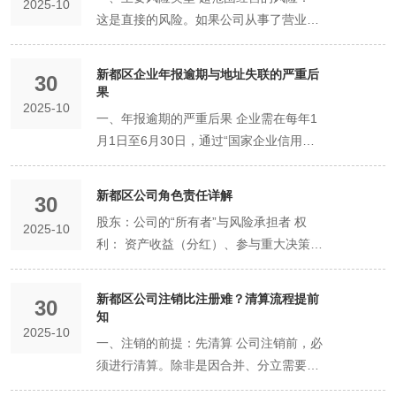
高，真正的变量在于创业者自身的准备程
所得税（基本税率25%，小型微利企业有
2025-10
录”，影响企业信誉，在政府采购、招投
等于名称受保护了吗？ 策略： 不是。工
的有效分离与制衡。 方案一：核心创始人
度： 上传的身份证、房产证等图片必须清
到等后续事宜，才能正式开展经营活动。
此类，如“餐饮服务”、“食品经营”、“旅馆
应存在投资关联关系（如母子公司），否
优势与个性侧重。 共性普惠政策（各园区
这是直接的风险。如果公司从事了营业执
用于注册公司。若确需使用，必须经过更
度和决策效率。
优惠）。 个人所得税： 税后利润分配给
标、贷款等方面受限。 避坑指南： 确保
商核名仅在登记管辖区域内保护企业名称
绝对控股型（适用于初创期） 结构： 夫
晰、完整、无遮挡。 在正式提交前，请务
业”、“医疗器械经营”等。技巧： 只要公司
则应视为分支机构。 符合园区规划： 所
普遍享有）： 税收优惠： 对符合条件的
照上未记载的经营活动，即构成“超范围经
为严格的“住改商”程序，即取得本栋建筑
股东时，股东还需缴纳20%的股息红利个
使用真实、合法的商业用房或商住两用
不重复。若要获得跨行业、跨地区的全面
妻店中，一方持股67%（或51%）以上，
必对照此清单逐一检查，并仔细核对所有
计划开展，就应该在注册时勾选。系统会
在产业园或功能区允许并鼓励此类注册模
企业，享受国家、省、市规定的小微企
营”。市场监管部门可责令改正、没收违法
物内其他业主的一致书面同意，并经社区
人所得税。存在“双重征税”。 个人独资企
房。 租赁地址时，务必取得房东的房产证
品牌保护，必须向国家知识产权局申请注
另一方持股33%（或49%）以下。 优势：
​​新都区企业年报逾期与地址失联的严重后
30
填写的信息，这是确保一次通过的有效方
生成“双告知”文书，提醒您去办证，避
式。 优势： 有效盘活闲置商业空间，降
业、高新技术企业、研发费用加计扣除等
所得，并处以罚款。情节严重的，可吊销
或街道办事处出具相关证明。流程复杂，
业： 不缴纳企业所得税。 这是其重要优
果​
复印件和租赁协议。 纯线上经营的网店，
册商标。 总结： 公司名称核准是一项严
保证了核心创始人的绝对控制权，避免均
法。
免“无证经营”的风险。 避坑指南：避免“贪
低小微企业创业成本。 风险提示： 如果
税收优惠政策。 人才政策： 对引进的高
2025-10
营业执照。 税务核定偏差的风险： 税务
成功率低，且并非所有行业都被允许。强
势。 企业的生产经营所得，作为投资人个
可申请使用“网络经营场所”（电商平台提
肃的法律程序。在新都区创业，务必在名
分僵局，决策高效。 适用： 企业由一方
一、年报逾期的严重后果 企业需在每年1
多求全”与“过于狭窄” 切忌贪多： 避免将
该地址下某家公司因故被列入经营异常名
层次人才、急需紧缺人才，在安家补贴、
机关主要根据经营范围来核定税种和税
烈不建议将住宅作为首选方案。 Q2：注
人的“经营所得”，适用5%-35%的五级超
供的店铺网址）注册。 二、注册资本认缴
称构思阶段就遵循上述规则，充分利用线
主导经营，另一方辅助的情况。 方案二：
月1日至6月30日，通过“国家企业信用信
与主业完全无关、未来也不可能从事的项
录（如通过登记住所无法联系），可能会
子女入学、医疗保障等方面提供支持。 个
率。如果范围填写不全或不准，可能导致
册地址和实际经营地址可以不一致吗？
额累进税率缴纳个人所得税。不存在双重
的“坑”：盲目夸大，认而不缴 坑点描述：
上系统的便利性，从而高效、顺利地迈出
股权梯队设计（适用于多成员参与） 结
息公示系统”报送上一年度报告。 逾期未
目都选上。过多的经营范围可能： 让客户
对该地址上注册的其他公司的信誉造成潜
性侧重政策（因园而异）： 园区名称 政
该享受的优惠没享受到（如本属于技术服
A： 不可以。 法律要求公司的注册地址必
征税。 四、治理结构与未来发展 有限公
认为“认缴制”等于不用缴，为了面子将注
公司注册的第一步。
构： 根据贡献度，设计梯度股权。如：创
报： 将被市场监管部门列入经营异常名
和合作伙伴觉得公司主业不清、缺乏专
在影响。 二、“集群注册”（地址托管） 定
策红利侧重点 适合的企业类型 现代交通
新都区公司角色责任详解​
务，却按商品销售纳税），或者被核定了
须是其主要办事机构所在地。如果实际情
30
司： 治理结构规范，要求设立股东会、董
册资本填得极高（如1亿元），远超实际
始人（60%），负责经营的子女
录，并通过公示系统向全社会公示。 列
注。 在税务上带来不必要的复杂性，可能
义： 这是一种更彻底的“一址多照”，通常
产业功能区 重大项目和科技创新导向。
无关的税种，增加不必要的税负和申报麻
况发生变化，公司搬迁至新地址，必须在
股东：公司的“所有者”与风险承担者 权
事会（或执行董事）、监事会（或监
承受能力。 后果： 法律风险极高。一旦
（20%），提供资金支持但不参与经营的
2025-10
入“经营异常名录”的即时影响： 信用污
被核定一些无关的税种。 影响公司未来申
由一家已获得政府认可的托管公司（如众
对固定资产投资额大的项目、国家级“专精
烦。 行政许可缺失的风险： 若经营范围
30日内向登记机关申请办理地址变更登
利： 资产收益（分红）、参与重大决策
事），所有权与经营权可分离，易于吸引
公司资不抵债，股东需在认缴出资额范围
子女（10%），技术入股的子女
点： 企业在政府采购、工程招投标、国有
请某些专项资质或政府项目。 避免过窄：
创空间、企业孵化器、秘书公司）提供。
特新”企业、建立研发中心的企业，给予高
中包含需要后置审批的项目（如“餐饮服
记。否则，一旦被市场监管部门通过抽查
（表决）、选择管理者。 责任： 有限责
外部投资和进行股权激励，未来发展空间
内对公司债务承担清偿责任。这意味着，
（10%）。 优势： 相对公平，能激励不
土地出让、授予荣誉称号等活动中将依法
也要避免范围写得过窄，导致稍微拓展业
托管公司以其一个地址，为众多初创企业
额的一次性落地奖励、固定资产投资补
务”需《食品经营许可证》），但企业未在
发现“地址异常”（无法通过注册地址联系
任： 以其认缴的出资额为限对公司债务承
大，也便于“股转”（转让股权）或引入新
认缴1亿，就可能要以个人财产承担1亿的
同角色的家族成员。 方案三：成立家族持
予以限制或者禁入。 合作受阻： 合作伙
新都区公司注销比注册难？清算流程提前
务就构成“超范围经营”，需要频繁办理变
30
办理注册登记，并提供地址托管、法律文
贴。对突破关键技术的“卡脖子”项目实
开业前取得相应许可证就开展经营，则构
到企业），公司将面临被列入“经营异常名
担责任。这是公司制的基石。 出资义务：
股东。 个人独资企业： 结构简单，由投
责任。 避坑指南： 秉承“量力而行”原则，
股平台（适用于成长期或计划上市） 结
知​
伴、客户在交易前会查询企业信用状况，
更。 为未来预留空间（适度原则） 在保
书签收、商务秘书等服务。 适用条件：
行“一事一议”。 资金技术密集、具备核心
成“无证经营”，处罚更为严厉。 商业信誉
录”的严重后果，影响企业信誉和正常经
2025-10
必须按期足额缴纳公司章程规定的出资。
资人个人所有并控制，决策效率高。但难
注册资本与公司实际经营规模和风险相匹
构： 家族成员共同出资成立一家有限责任
发现异常将严重影响商业合作。 贷款困
一、注销的前提：先清算 公司注销前，必
持聚焦的前提下，可以为未来3-5年的战
托管机构资质： 提供集群注册服务的机构
技术的先进制造和研发类企业。 智能家居
受损的风险： 在与客户、合作伙伴签订合
营。 Q3：一个地址可以注册多家公司
风险： 滥用公司独立法人地位和股东有限
以进行股权融资，发展受限于投资人个人
配即可，初期可设定在10-100万之间。
公司（持股平台），再由这家平台持有运
难： 银行等金融机构在审批贷款时会拒绝
须进行清算。除非是因合并、分立需要解
略发展方向适当预留空间。例如，一个当
本身需经过市场监督管理部门认定或备
产业城 品牌与转型升级导向。 鼓励企业
同时，如果业务超出经营范围，合同可能
吗？ A： 可以，这被称为“一址多照”。但
责任，逃避债务，严重损害公司债权人利
的资源和能力。 五、新都区创业者选择建
三、经营范围的“坑”：贪多求全或过于狭
营公司的股权。家族成员是持股平台的股
有异常记录的企业。 满3年未履行义务的
散，且债权人利益能得到充分保护。 二、
前纯做研发的企业，如果未来计划自产自
案，具备相应服务能力和风险承担能力。
创建知名品牌、参加国际展会（展位费补
被认定为无效，导致商业纠纷，严重损害