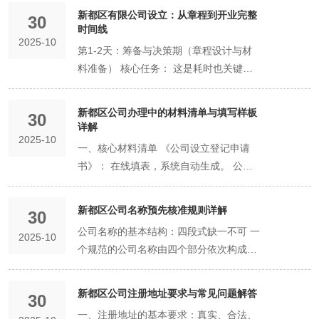
「行政区划 + 字号 + 行业表述 + 组织形
新都区有限公司设立：从章程到开业完整
30
式」，例如：「新都区 + 畅想 + 科技 + 有
时间线​
2025-10
限公司」。 操作平台： 通过「四川政务
第1-2天：筹备与决策期（章程设计与材
服务网」的「企业名称自主申报」系统进
料准备） 核心任务： 这是耗时也关键的
行线上办理。 关键要点： 字号独创性：
阶段，发生在正式提交申请之前。 股东协
这是名称的核心标识。应使用2个以上符
议与章程设计： 股东们需充分协商，确定
​​新都区公司办理中的材料清单与填写样板
合国家规范的汉字，且不得与其他已注册
30
股权比例、出资方式与期限、职责分工、
详解​
的同行业企业名称相同或近似。申报前务
2025-10
利润分配、退出机制等核心商业安排，并
一、核心材料清单 《公司设立登记申请
必进行仔细查重。 行业表述规范： 应参
将这些共识明确写入公司章程。此环节的
书》： 在线填表，系统自动生成。 公司
照《国民经济行业分类》中的规范用语，
谨慎程度，直接决定公司未来的治理健
章程： 需全体股东签署。 股东、董事、
如「科技」、「咨询」、「贸易」、「餐
康。 材料准备： 收集并准备好所有股东
监事、经理的身份证明文件： 中国大陆自
饮管理」等。 线上即时办理： 整个过程
新都区公司名称预先核准规则详解​
的身份证、确定注册地址的证明文件（房
30
然人提供居民身份证正反面照片/扫描件。
在线完成，系统会即时反馈核准结果。通
产证、租赁合同）等。 时间提示： 此阶
公司名称的基本结构：四段式缺一不可 一
2025-10
法定代表人任职文件： 通常为股东会决议
过后，名称会保留20天，在此期间应完成
段无固定时限，取决于股东间的沟通效
个规范的公司名称由四个部分依次构成，
或董事会决议。 注册地址证明文件： 自
公司设立登记。 第二步：提交材料——构
率。建议预留充足时间，避免日后纠纷。
必须完整、规范： 行政区划： 通常指企
有房产：提供房产证复印件。 租赁房产：
筑公司的法律基石 这是注册流程中核心的
第3天：线上申请期（核名与提交，通常1
业所在地的县级以上行政区划的名称。例
提供租赁协议和出租方的房产证复印件
环节，需要准备并提交一系列法定材料，
新都区公司注册地址要求与常见问题解答​
30
个工作日内） 上午：名称核准。 登录
如：“新都区”。您也可以选择冠以“成
（需出租方签字或盖章确认）。 《企业名
以定义公司的基本架构。 核心材料清单与
一、注册地址的基本要求：真实、合法、
「四川政务服务网」，完成公司名称的自