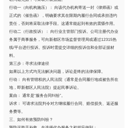
行动一（向机构施压）： 向该代办机构寄送一封《律师函》或
正式的《催告函》，明确要求其在限期内履行合同或承担违约
责任，否则将采取法律手段。这通常能起到有效的震慑作用。
行动二（行政投诉）： 向行业主管部门投诉。公司注册代办业
务属于商事服务，可向新都区市场监督管理局或通过12315热
线/平台进行投诉。投诉时需提交详细的投诉信和全部证据材
料。
第三步：寻求法律途径
如果以上方式均无法解决问题，诉讼是终的法律保障。
行动： 向有管辖权的人民法院（通常是合同履行地或被告所在
地，即新都区人民法院）提起民事诉讼。
案由： 通常是“服务合同纠纷”。
诉求： 可请求法院判令对方继续履行合同、赔偿损失、返还服
务费等。
三、如何有效预防纠纷？
预防远胜于补救。在选择代办服务之初就应做到：