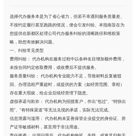
选择代办服务本是为了省心省力，但若不幸遇到服务质量差、
不按约定履行甚至跑路的情况，便会引发纠纷。本指南旨在为
您提供在新都区处理公司代办服务纠纷的清晰路径和维权策
略，助您有效解决问题。
一、纠纷常见类型
费用纠纷： 代办机构在服务过程中以各种名目增加额外费用，
未按合同约定收取费用，或收费后不提供服务。
服务质量纠纷： 代办机构专业能力不足，导致材料反复被驳
回、办理流程严重超时，或提供的方案（如经营范围、章程）
存在重大瑕疵，给企业后续经营埋下隐患。
虚假承诺与欺诈： 代办机构为招揽客户，作出“包过”、“特快出
照”、“有特殊渠道”等无法兑现的承诺，实际无法完成。
信息泄露与滥用： 代办机构未妥善保管企业提交的身份证、房
产证等敏感材料，甚至用于非法用途。
责任推诿： 出现问题后，代办机构拖延、失联，或将其归咎于