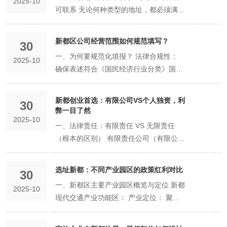
2025-10
都”或“四川”等更高级别的行政区划，但需
称自主申报告知书》： 线上名称核准通过
要点： 《公司设立登记申请书》： 在线
可联系 无论何种类型的地址，都必须满足
主申报。此过程通常即时办结。 下午：在
符合更高的注册资本等条件。 字号： 这
后系统自动生成，无需单独准备。 二、关
填写基本信息，包括公司名称、住所、注
以下核心原则： 真实性： 地址必须客观
线提交。 使用核准后的名称，进入「企业
是名称的核心与灵魂，是区别于其他企业
键材料填写样板与详解 （一）《公司设立
册资本、经营范围等。 公司章程： 公司
存在，而非虚构或无效地址。 合法性：
开办一窗通」平台，填写所有登记信息，
的主要标志。应由两个及以上符合国家规
新都区公司经营范围如何规范填写？​
登记申请书》（在线填写要点） 栏目 填
30
的「宪法」，由全体股东共同制定。需明
该地址必须可用于商业或办公用途，并提
上传材料，并完成所有相关人员的电子签
范的汉字组成。例如，“腾讯”、“华为”都是
写说明与样板 注意事项 公司名称 填写已
确记载公司的组织机构、股东权利与义
一、为何要规范化填报？ 法律合规性：
2025-10
供合法的使用证明。 可联系性： 工商行
名。 时间线： 如果材料准备充分，整个
字号。 行业或经营特点： 应根据主营业
核准的名称，如「新都区畅想科技有限公
务、利润分配方式等根本性规则。切忌直
确保表述符合《国民经济行业分类》国家
政管理部门、税务部门等机构通过该地址
在线申请流程可在半天内完成。提交成功
务，参照国家《国民经济行业分类》中的
司」。 确保与《名称告知书》完全一致。
接使用标准模板，应根据股东间的特殊约
标准，避免因用语口语化、模糊不清而被
必须能够联系到公司，并能送达法律文
后，状态变为「待审核」。 第4-5天：政
规范用语进行表述。例如“科技”、“咨
住所 填写详细地址，如「成都市新都区新
定进行个性化设计。 股东、董事、监事、
登记机关驳回。 税务核定准确性： 税务
书。 二、可用的注册地址类型及其证明文
府审核期（通常1个工作日内） 核心任
新都创业首选：有限公司VS个人独资，利
询”、“商贸”、“餐饮管理”等。 组织形式：
30
都街道蜀龙大道中段1000号1栋101
高管的身份证明及任职文件： 提供身份证
机关主要依据经营范围来核定企业应缴纳
弊一目了然​
件 在新都区，可根据企业实际情况选择不
务： 新都区市场监督管理局对申请材料进
根据公司类型选择，如“有限公司”、“有限
室」。 必须与提供的地址证明文件上的地
2025-10
复印件，并在线确认其任职情况（如执行
的税种和税率（如增值税率）。准确的范
同类型的注册地址： 商业或办公用房（常
行审核。 可能情况： 一次性通过： 材料
一、法律责任：有限责任 VS 无限责任
责任公司”、“股份有限公司”等。 标准示
址一字不差。 注册资本 如「人民币100万
董事、经理、监事等）。 法定代表人任职
围是正确纳税的基础，能避免潜在的税务
规） 描述： 指商业办公楼、临街商铺、
完美，直接进入制证环节。 驳回补正：
（根本的区别） 有限责任公司（有限公
例：新都区（行政区划） + 畅想（字号）
元」。 明确币种，金额为认缴总额。 公
文件： 明确法定代表人由董事长、执行董
风险。 许可审批清晰化： 系统会自动识
商住两用房的商业部分等明确可用于经营
材料存在细微问题，审核人员会注明原
司）： 核心特征： 公司是具有独立法人
+ 科技（行业） + 有限公司（组织形式）
司类型 选择「有限责任公司」。 经营范
事或经理中的哪一位担任。 注册地址证
别哪些经营项目属于“许可经营项目”，并
的房产。 所需证明文件： 自有房产： 提
因。申请人需按要求修改后重新提交，时
资格的企业法人。 责任承担：股东承担有
新都区名称预先核准的线上流程 新都区已
围 使用规范化用语，如「技术服务、技术
选址新都：不同产业园区的政策红利对比
明： 提供经营场所的产权证明复印件（如
提示企业需要办理相关前置或后置审批。
30
供《不动产权证书》（房产证）复印件。
钟重新计算。因此，前期准备的严谨性至
限责任。 这意味着，公司以其全部财产对
实现名称核准全程网办，流程高效透明：
开发；软件开发；计算机软硬件及辅助设
房产证）及租赁协议（如为租赁）。地址
做到“证照对应”，合法经营。 商业形象专
一、新都区主要产业园区概览与定位 新都
租赁房产： 提供租赁协议（合同）原件或
2025-10
关重要。 第6天及以后：领照与开业准备
公司债务承担责任，而股东仅以其认缴的
登录平台： 访问“四川政务服务网”，定位
备零售」。 主营业务放前面，可参考经营
必须真实、有效，且符合规划用途。 提交
业化： 规范化的经营范围显得公司更专
现代交通产业功能区： 产业定位： 聚焦
复印件，以及出租方的《不动产权证书》
期（1-5个工作日） 领照（即时或1日
出资额为限对公司承担责任。这是大的优
到“新都区”，进入“企业开办一窗通”或“名
范围规范表述系统。 营业期限 可选择
方式： 所有材料均在「四川政务服务网」
业，有助于提升与合作伙伴、客户之间的
航空航天、轨道交通等高端装备制造。是
复印件。复印件需由产权人签字或盖章确
内）： 审核通过后，即可领取电子或纸质
势。 即使公司资不抵债，股东的大损失也
称自主申报”模块。 自主申报： 按照系统
「长期」或指定具体年限。 法定代表人信
的「企业开办一窗通」平台在线填写或上
信任度。 二、规范化填报的核心原则与技
成都市“三个做优做强”重点片区之一。 目
认。 产业园区/企业孵化器地址 描述： 新