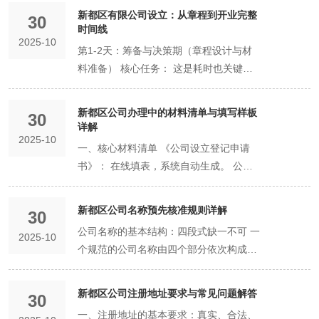
「行政区划 + 字号 + 行业表述 + 组织形
新都区有限公司设立：从章程到开业完整
30
式」，例如：「新都区 + 畅想 + 科技 + 有
时间线​
2025-10
限公司」。 操作平台： 通过「四川政务
第1-2天：筹备与决策期（章程设计与材
服务网」的「企业名称自主申报」系统进
料准备） 核心任务： 这是耗时也关键的
行线上办理。 关键要点： 字号独创性：
阶段，发生在正式提交申请之前。 股东协
这是名称的核心标识。应使用2个以上符
议与章程设计： 股东们需充分协商，确定
​​新都区公司办理中的材料清单与填写样板
合国家规范的汉字，且不得与其他已注册
30
股权比例、出资方式与期限、职责分工、
详解​
的同行业企业名称相同或近似。申报前务
2025-10
利润分配、退出机制等核心商业安排，并
一、核心材料清单 《公司设立登记申请
必进行仔细查重。 行业表述规范： 应参
将这些共识明确写入公司章程。此环节的
书》： 在线填表，系统自动生成。 公司
照《国民经济行业分类》中的规范用语，
谨慎程度，直接决定公司未来的治理健
章程： 需全体股东签署。 股东、董事、
如「科技」、「咨询」、「贸易」、「餐
康。 材料准备： 收集并准备好所有股东
监事、经理的身份证明文件： 中国大陆自
饮管理」等。 线上即时办理： 整个过程
新都区公司名称预先核准规则详解​
的身份证、确定注册地址的证明文件（房
30
然人提供居民身份证正反面照片/扫描件。
在线完成，系统会即时反馈核准结果。通
产证、租赁合同）等。 时间提示： 此阶
公司名称的基本结构：四段式缺一不可 一
2025-10
法定代表人任职文件： 通常为股东会决议
过后，名称会保留20天，在此期间应完成
段无固定时限，取决于股东间的沟通效
个规范的公司名称由四个部分依次构成，
或董事会决议。 注册地址证明文件： 自
公司设立登记。 第二步：提交材料——构
率。建议预留充足时间，避免日后纠纷。
必须完整、规范： 行政区划： 通常指企
有房产：提供房产证复印件。 租赁房产：
筑公司的法律基石 这是注册流程中核心的
第3天：线上申请期（核名与提交，通常1
业所在地的县级以上行政区划的名称。例
提供租赁协议和出租方的房产证复印件
环节，需要准备并提交一系列法定材料，
新都区公司注册地址要求与常见问题解答​
30
个工作日内） 上午：名称核准。 登录
如：“新都区”。您也可以选择冠以“成
（需出租方签字或盖章确认）。 《企业名
以定义公司的基本架构。 核心材料清单与
一、注册地址的基本要求：真实、合法、
「四川政务服务网」，完成公司名称的自