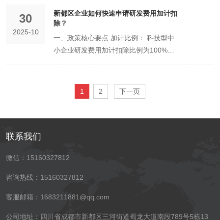
需满足严格条件： 该地址（如大型办公
益的，应对公司债务承担连带责任（即“刺
议 特性 有限责任公司（有限公司） 个人
窄 坑点描述： 一是把不相关业务全都写
东，运营公司的股东仅为持股平台。 优
后果： 将被列入严重违法失信企业名单
标准注销流程（以有限公司为例） 成立清
销，可以提前勾选“生产”相关条目。 三、
企业类型限制： 通常适用于无需固定经营
贴）、进行智能化改造（设备投入补
公司信誉。 融资上市阻碍的风险： 企业
楼）本身具备分割为多个独立空间的条
新都区企业如何快速申请研发费用加计扣
破公司面纱”）。 监事：公司的“纪检委”与
独资企业 核心优势 风险隔离（有限责
30
上，导致主业不清，税务核定复杂；二是
势： 权责清晰： 家族内部的股权调整、
（“黑名单”），企业的法定代表人、负责
算组： 股东会作出解散公司的决议，并在
新都区实操填报流程示例 以注册“一家新
场所的企业，如： 电子商务： 纯线上经
贴）、发展工业设计（设计费用补贴）。
除？​
在申请贷款、招投标或准备上市时，需要
件。 地址的产权人或有权出租方出具同意
监督者 职责： 监督公司财务；对董事、
任），易于发展壮大 税负可能较低，设立
写得过窄，导致超范围经营被罚。 后果：
分红等在持股平台层面完成，不影响运营
人，3年内不得担任其他企业的法定代表
2025-10
10日内成立清算组，成员由股东组成。清
媒体营销公司”为例： 确定主营行业： 在
营的网店。 咨询服务： 咨询、设计、策
对电商直播销售额达到一定规模的企业有
证明其业务的连续性和合法性。经营范围
多家企业共同使用该地址的证明。 各企业
一、政策核心要点 加计比例： 科技型中
高管执行公司职务的行为进行监督；提议
手续简单 核心风险 税务处理相对复杂
超范围经营面临罚款；范围过宽可能影响
公司的稳定。 风险隔离： 运营公司的风
人、负责人。 二、地址失联的严重后果
算组负责接管公司，处理未了业务，清理
系统中选择“商务服务业”或“互联网和相关
划等以人力和智力输出为主的企业。 软件
奖励。 家居制造、品牌运营、工业设计、
混乱或不匹配会成为硬伤。 二、规范填写
之间不应存在投资关联关系。 Q4：地址
小企业研发费用加计扣除比例为100%，
召开临时股东会；代表公司提起诉讼（在
（双重征税） 无限责任，风险极高 适合
某些专项资质的申请。 避坑指南： 突出
险不会直接穿透到每个家族成员。 集中控
市场监管部门会通过随机抽查或根据投诉
债权债务。 公告与通知： 清算组应当自
服务”。 搜索核心条目： 输入关键词，
开发： 软件开发、互联网技术服务企业。
电商销售类企业。 物流园区 规模与效率
建议 主营优先，关联覆盖： 将核心业务
被列入“异常”后怎么办？ A： 一旦发现被
其他企业为100%。 举例： 某企业当年发
董事、高管侵害公司利益时）。 独立性要
场景 计划规模化经营、需对外融资、业务
主营业务，兼顾近期可能拓展的关联业
制权： 便于实现家族对运营公司的集中控
举报，核实企业的注册地址。 通过登记的
成立之日起10日内通知债权人，并于60日
如“广告”，选择“广告设计、制作、代理、
不适用行业： 生产加工、餐饮、零售、美
导向。 对年营业收入或年纳税额达到一定
放在前面，同时将与主业紧密相关的衍生
列异，应立刻采取措施： 如地址真实仍可
生符合条件的研发费用100万元，在计算
求： 董事、高级管理人员不得兼任监事。
风险较高、希望保护个人家庭财产的绝大
务。使用市场监管总局的规范用语表述。
制。 三、必须写入章程的“特别条款” 无论
住所/经营场所无法联系： 同样会被列入
内在报纸或国家企业信用信息公示系统上
发布”等相关条目。 补充关联条目： 继续
容美发、培训机构等需要固定实体门店、
规模的企业给予经营贡献奖励。对应用自
业务也包含进去，为未来发展留出空间。
联系： 向市场监管部门提交证明材料，申
应纳税所得额时，不仅可以扣除100万
高级管理人员：公司的“职业经理人”与受
多数创业者。 投资规模极小、风险极低、
四、公司名称的“坑”：盲目追求“高大上”
采用何种方案，都必须在《公司章程》中
经营异常名录。 影响： 与年报逾期的影
1
2
下一页
发布注销公告。 清理公司资产： 全面清
搜索并添加“市场营销策划”、“会议及展览
可能对周边环境产生影响、涉及行政许可
动化分拣、智慧仓储管理等技术的企业给
使用规范用语： 严格使用《国民经济行业
请移出异常名录。 如已搬迁： 尽快办理
元，还可以再加计扣除100万元，即税前
托人 范围： 经理、副经理、财务负责
由一人经营且不计划扩张的微型业务（如
坑点描述： 使用“中国”、“华中”、“第一”等
明确以下条款： 明确股权退出与回购机
响完全一样，产生信用污点，在各项活动
查公司财产，编制资产负债表和财产清
服务”、“信息技术咨询服务”、“软件开
的行业，严禁使用集群注册地址。 优势：
予补贴。对开通特定物流专线的企业有扶
分类》中的规范表述，避免使用口语化、
地址变更手续，待变更完成后，再申请移
共扣除200万元。这直接减少了应纳税所
人、上市公司董事会秘书等。 忠诚与勤勉
小工作室、个人网店），且投资人能清醒
禁用或限制性词语，与知名品牌名称过度
制： 约定当家族股东因特定情况（离职、
中受限。 三、如何补救？ 补报年报： 逾
单。 清偿债务： 按法定顺序（清算费
发”等。 检查许可要求： 如勾选了“广播电
成本极低： 只需支付较低的地址托管费，
持。 规模以上物流企业、大型电商的区域
自创的词语。 区分“一般”与“许可”： 明确
出异常名录。
得额，从而降低了企业所得税。 二、适用
义务： 应对公司负有忠诚义务（不得利用
认识并愿意承担无限责任。 结论： 对于
相似。 后果： 名称申请被驳回，耽误时
离婚、身故等）需要退出时，其股权如何
期未报的，需先补报未报年份的年度报
用、职工工资、社保、税款、其他债务）
视节目制作经营”，系统会提示此为后置审
无需承担高额租金。 手续简便： 托管机
总部、供应链管理企业。 三、给创业者的
哪些是“一般经营项目”（拿照即可开
联系我们
对象与活动界定 适用对象： 会计核算健
职务谋取私利）和勤勉义务（以合理注意
绝大多数寻求稳健、长远发展的创业者而
间；甚至可能面临商标侵权诉讼。 避坑指
转让、由谁回购、以及回购价格的计算方
告，然后申请移出经营异常名录。 变更地
清偿公司债务。 分配剩余财产： 清偿完
批项目，需向广电部门申请许可证。 终确
构提供标准化服务，注册流程快捷。 配套
选址建议 产业契合度优先： 首选与自身
业），哪些是“许可经营项目”（需办证后
全、实行查账征收的居民企业。 研发活动
管理公司）。 明确角色、各司其职、有效
言，有限责任公司是更优且更稳妥的选
南： 名称要具有独创性，提前在“四川政
法（如按净资产、估值或原始出资额加利
址： 因地址失联被列异的，如果已变更地
所有债务后，剩余的财产按股东出资比例
认： 形成一套简洁、准确、覆盖主营业务
服务： 通常还可提供代理记账、报税、政
微信：15160327812
产业定位匹配的园区。这不仅能享精准的
方可经营）。 不懂即问： 在申请时，可
界定： 指企业为获得科学与技术新知识，
制衡，才能保障公司行稳致远。 权力：
择。 它提供的“有限责任”保护，是现代社
务服务网”进行名称查重。 五、股东协议
息）。 决策机制： 明确股东会的表决权
址，应依法办理地址变更登记后，再申请
进行分配。 制作清算报告： 清算结束，
且为未来留有适当余地的经营范围。 记
策咨询等增值服务。 核心风险与法律责
政策，更能获得产业链上下游协同的生态
主动咨询登记机关工作人员或寻求专业代
创造性运用科学技术新知识，或实质性改
对外代表公司，其签字对公司具有法律约
会商业文明的基石，能有效防范创业风险
与章程的“坑”：口头约定，章程套用模板
比例。对于非核心创始人控股的企业，可
咨询热线：15160327812
移出。 企业信用是无形资产，需精心维
编制清算报告，报股东会确认。 办理注销
住： 经营范围未来可以随时通过变更登记
任： 地址真实性： 必须确保托管机构提
优势。 主动对接管委会： 在决策前，主
理机构的帮助。 经营范围是企业的“行动
进技术、产品（服务）、工艺而持续进行
束力。负责签署合同、公文，代表公司参
波及个人生活。除非您的业务确实微不足
坑点描述： 股东间只有口头承诺，未在章
约定某些重大事项需更高比例（如三分之
护。按时年报、确保地址真实有效，是维
登记： 清算报告经股东会确认后，清算组
进行增、减、改。因此，首次填报不必过
供的地址是真实、有效的，能够签收法律
动联系目标园区的投资促进局（或企业服
纲领”，务必在注册之初就审慎规划，确保
客服邮箱：1683211881@qq.com
的具有明确目标的系统性活动。 三、快速
与诉讼等。 责任与风险： 民事责任： 因
道且风险极低，否则不应为了税负上可能
程中明确股权比例、分红机制、退出方式
二以上）通过，以保护小股东权益。 分红
护良好信用的底线要求。
在30日内向原公司登记机关（新都区市场
于焦虑，但力求准确、聚焦、合规，是高
文书。切勿使用虚假的“虚拟地址”。 责任
务部），进行面对面咨询。他们能提供新
其准确、全面、合规。
申请流程（“自行判别、申报享受、相关资
执行职务造成他人损害的，由公司承担。
存在的微小优势而冒“无限责任”的巨大风
等。 后果： 公司盈利后易产生利益纠
政策： 约定是否强制分红、分红比例，避
监管局）申请注销登记。同时，还需办理
公司地址：四川省成都市新都区三河街道蜀龙大道南段789号5栋13
效、稳妥的做法。
独立： 集群注册的企业仍是独立的法律主
的政策清单、载体（厂房、办公楼）信息