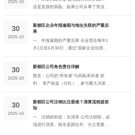
高，真正的变量在于创业者自身的准备程
所得税（基本税率25%，小型微利企业有
2025-10
录”，影响企业信誉，在政府采购、招投
等于名称受保护了吗？ 策略： 不是。工
的有效分离与制衡。 方案一：核心创始人
度： 上传的身份证、房产证等图片必须清
到等后续事宜，才能正式开展经营活动。
此类，如“餐饮服务”、“食品经营”、“旅馆
应存在投资关联关系（如母子公司），否
优势与个性侧重。 共性普惠政策（各园区
这是直接的风险。如果公司从事了营业执
用于注册公司。若确需使用，必须经过更
度和决策效率。
优惠）。 个人所得税： 税后利润分配给
标、贷款等方面受限。 避坑指南： 确保
商核名仅在登记管辖区域内保护企业名称
绝对控股型（适用于初创期） 结构： 夫
晰、完整、无遮挡。 在正式提交前，请务
业”、“医疗器械经营”等。技巧： 只要公司
则应视为分支机构。 符合园区规划： 所
普遍享有）： 税收优惠： 对符合条件的
照上未记载的经营活动，即构成“超范围经
为严格的“住改商”程序，即取得本栋建筑
股东时，股东还需缴纳20%的股息红利个
使用真实、合法的商业用房或商住两用
不重复。若要获得跨行业、跨地区的全面
妻店中，一方持股67%（或51%）以上，
必对照此清单逐一检查，并仔细核对所有
计划开展，就应该在注册时勾选。系统会
在产业园或功能区允许并鼓励此类注册模
企业，享受国家、省、市规定的小微企
营”。市场监管部门可责令改正、没收违法
物内其他业主的一致书面同意，并经社区
人所得税。存在“双重征税”。 个人独资企
房。 租赁地址时，务必取得房东的房产证
品牌保护，必须向国家知识产权局申请注
另一方持股33%（或49%）以下。 优势：
​​新都区企业年报逾期与地址失联的严重后
30
填写的信息，这是确保一次通过的有效方
生成“双告知”文书，提醒您去办证，避
式。 优势： 有效盘活闲置商业空间，降
业、高新技术企业、研发费用加计扣除等
所得，并处以罚款。情节严重的，可吊销
或街道办事处出具相关证明。流程复杂，
业： 不缴纳企业所得税。 这是其重要优
果​
复印件和租赁协议。 纯线上经营的网店，
册商标。 总结： 公司名称核准是一项严
保证了核心创始人的绝对控制权，避免均
法。
免“无证经营”的风险。 避坑指南：避免“贪
低小微企业创业成本。 风险提示： 如果
税收优惠政策。 人才政策： 对引进的高
2025-10
营业执照。 税务核定偏差的风险： 税务
成功率低，且并非所有行业都被允许。强
势。 企业的生产经营所得，作为投资人个
可申请使用“网络经营场所”（电商平台提
肃的法律程序。在新都区创业，务必在名
分僵局，决策高效。 适用： 企业由一方
一、年报逾期的严重后果 企业需在每年1
多求全”与“过于狭窄” 切忌贪多： 避免将
该地址下某家公司因故被列入经营异常名
层次人才、急需紧缺人才，在安家补贴、
机关主要根据经营范围来核定税种和税
烈不建议将住宅作为首选方案。 Q2：注
人的“经营所得”，适用5%-35%的五级超
供的店铺网址）注册。 二、注册资本认缴
称构思阶段就遵循上述规则，充分利用线
主导经营，另一方辅助的情况。 方案二：
月1日至6月30日，通过“国家企业信用信
与主业完全无关、未来也不可能从事的项
录（如通过登记住所无法联系），可能会
子女入学、医疗保障等方面提供支持。 个
率。如果范围填写不全或不准，可能导致
册地址和实际经营地址可以不一致吗？
额累进税率缴纳个人所得税。不存在双重
的“坑”：盲目夸大，认而不缴 坑点描述：
上系统的便利性，从而高效、顺利地迈出
股权梯队设计（适用于多成员参与） 结
息公示系统”报送上一年度报告。 逾期未
目都选上。过多的经营范围可能： 让客户
对该地址上注册的其他公司的信誉造成潜
性侧重政策（因园而异）： 园区名称 政
该享受的优惠没享受到（如本属于技术服
A： 不可以。 法律要求公司的注册地址必
征税。 四、治理结构与未来发展 有限公
认为“认缴制”等于不用缴，为了面子将注
公司注册的第一步。
构： 根据贡献度，设计梯度股权。如：创
报： 将被市场监管部门列入经营异常名
和合作伙伴觉得公司主业不清、缺乏专
在影响。 二、“集群注册”（地址托管） 定
策红利侧重点 适合的企业类型 现代交通
新都区公司角色责任详解​
务，却按商品销售纳税），或者被核定了
须是其主要办事机构所在地。如果实际情
30
司： 治理结构规范，要求设立股东会、董
册资本填得极高（如1亿元），远超实际
始人（60%），负责经营的子女
录，并通过公示系统向全社会公示。 列
注。 在税务上带来不必要的复杂性，可能
义： 这是一种更彻底的“一址多照”，通常
产业功能区 重大项目和科技创新导向。
无关的税种，增加不必要的税负和申报麻
况发生变化，公司搬迁至新地址，必须在
股东：公司的“所有者”与风险承担者 权
事会（或执行董事）、监事会（或监
承受能力。 后果： 法律风险极高。一旦
（20%），提供资金支持但不参与经营的
2025-10
入“经营异常名录”的即时影响： 信用污
被核定一些无关的税种。 影响公司未来申
由一家已获得政府认可的托管公司（如众
对固定资产投资额大的项目、国家级“专精
烦。 行政许可缺失的风险： 若经营范围
30日内向登记机关申请办理地址变更登
利： 资产收益（分红）、参与重大决策
事），所有权与经营权可分离，易于吸引
公司资不抵债，股东需在认缴出资额范围
子女（10%），技术入股的子女
点： 企业在政府采购、工程招投标、国有
请某些专项资质或政府项目。 避免过窄：
创空间、企业孵化器、秘书公司）提供。
特新”企业、建立研发中心的企业，给予高
中包含需要后置审批的项目（如“餐饮服
记。否则，一旦被市场监管部门通过抽查
（表决）、选择管理者。 责任： 有限责
外部投资和进行股权激励，未来发展空间
内对公司债务承担清偿责任。这意味着，
（10%）。 优势： 相对公平，能激励不
土地出让、授予荣誉称号等活动中将依法
也要避免范围写得过窄，导致稍微拓展业
托管公司以其一个地址，为众多初创企业
额的一次性落地奖励、固定资产投资补
务”需《食品经营许可证》），但企业未在
发现“地址异常”（无法通过注册地址联系
任： 以其认缴的出资额为限对公司债务承
大，也便于“股转”（转让股权）或引入新
认缴1亿，就可能要以个人财产承担1亿的
同角色的家族成员。 方案三：成立家族持
予以限制或者禁入。 合作受阻： 合作伙
新都区公司注销比注册难？清算流程提前
务就构成“超范围经营”，需要频繁办理变
30
办理注册登记，并提供地址托管、法律文
贴。对突破关键技术的“卡脖子”项目实
开业前取得相应许可证就开展经营，则构
到企业），公司将面临被列入“经营异常名
担责任。这是公司制的基石。 出资义务：
股东。 个人独资企业： 结构简单，由投
责任。 避坑指南： 秉承“量力而行”原则，
股平台（适用于成长期或计划上市） 结
知​
伴、客户在交易前会查询企业信用状况，
更。 为未来预留空间（适度原则） 在保
书签收、商务秘书等服务。 适用条件：
行“一事一议”。 资金技术密集、具备核心
成“无证经营”，处罚更为严厉。 商业信誉
录”的严重后果，影响企业信誉和正常经
2025-10
必须按期足额缴纳公司章程规定的出资。
资人个人所有并控制，决策效率高。但难
注册资本与公司实际经营规模和风险相匹
构： 家族成员共同出资成立一家有限责任
发现异常将严重影响商业合作。 贷款困
一、注销的前提：先清算 公司注销前，必
持聚焦的前提下，可以为未来3-5年的战
托管机构资质： 提供集群注册服务的机构
技术的先进制造和研发类企业。 智能家居
受损的风险： 在与客户、合作伙伴签订合
营。 Q3：一个地址可以注册多家公司
风险： 滥用公司独立法人地位和股东有限
以进行股权融资，发展受限于投资人个人
配即可，初期可设定在10-100万之间。
公司（持股平台），再由这家平台持有运
难： 银行等金融机构在审批贷款时会拒绝
须进行清算。除非是因合并、分立需要解
略发展方向适当预留空间。例如，一个当
本身需经过市场监督管理部门认定或备
产业城 品牌与转型升级导向。 鼓励企业
同时，如果业务超出经营范围，合同可能
吗？ A： 可以，这被称为“一址多照”。但
责任，逃避债务，严重损害公司债权人利
的资源和能力。 五、新都区创业者选择建
三、经营范围的“坑”：贪多求全或过于狭
营公司的股权。家族成员是持股平台的股
有异常记录的企业。 满3年未履行义务的
散，且债权人利益能得到充分保护。 二、
前纯做研发的企业，如果未来计划自产自
案，具备相应服务能力和风险承担能力。
创建知名品牌、参加国际展会（展位费补
被认定为无效，导致商业纠纷，严重损害