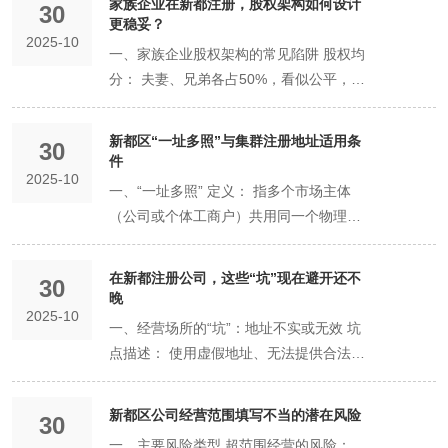
营业执照。 刻制公章（1个工作日）： 凭
仅限于其投资额，个人和家庭的其他财产
提示，依次填写您构思好的名称四要素。
家族企业在新都注册，股权架构如何设计
30
息 准确填写姓名、证件号、职务（如执行
传电子版。相关人员（股东、法人、监事
巧 核心原则：主营优先，关联覆盖 突出
标企业： 产业链上的整机、关键零部件制
都区各产业功能区、众创空间、孵化器提
更稳妥？​
营业执照到公安局备案的刻章点刻制公司
受到保护（法律称为“公司面纱”）。 个人
系统会实时进行智能比对和筛查。 获取结
董事）、联系方式。 联系方式必须准确，
等）需通过「登记注册身份验证」APP完
主营业务： 将公司核心、确定从事的1-3
2025-10
造企业、研发机构、检验检测平台等。 典
供的集中注册地址或工位注册。 所需证
公章、财务章、法人名章等。新都区通常
独资企业： 核心特征： 由个人出资经
果： 通过： 系统即时生成《企业名称自
一、家族企业股权架构的常见陷阱 股权均
用于接收审核信息。 （二）《公司章程》
成实名认证和电子签名。 第三步：领取执
项业务放在前面。这有助于外界快速了解
型代表： 成飞集团、中车集团等龙头企业
明： 由园区管理方或孵化器运营方出具入
为新办企业提供免费刻章服务。 银行开户
营，不具备法人资格。 责任承担：投资人
主申报告知书》，该名称将为您保留20
分： 夫妻、兄弟各占50%，看似公平，实
设计核心条款（需特别关注） 章程不是标
照——企业诞生的正式宣告 材料提交后，
公司的核心竞争力。 覆盖关联业务： 将
入驻，产业链集聚效应显著。 新都智能家
驻协议或地址托管证明。 集群注册地址
（3-5个工作日）： 预约开户银行，银行
承担无限责任。 这意味着，企业的债务就
天，在此期间您应完成公司设立的后续申
则埋下重大决策僵局的隐患，一旦发生分
准文件，以下条款需股东们协商一致后写
即进入审核阶段。 审核与领照： 新都区
与主营业务紧密相关、短期内很可能拓展
居产业城： 产业定位： 聚焦智能家居研
（特定企业适用） 描述： 由新都区认可
会上门核实经营地址，然后开设公司基本
是投资人的个人债务。如果企业财产不足
请。 驳回： 系统会明确告知驳回原因
歧，公司可能陷入瘫痪。 股权与贡献不匹
入： 第八条 股东的权利与义务： 明确分
市场监督管理局的审核人员会对材料的完
的周边业务也一并选上。例如，一家“软件
新都区“一址多照”与集群注册地址适用条
发设计、生产制造、展示体验全产业链。
30
的托管机构（如秘书公司）提供的、可供
存款账户。这是耗时较长的环节。 税务报
以清偿债务，投资人需以其个人的其他财
（如：与“XX公司”重名、字号不规范
配： 仅按出资额或血缘关系分配股权，未
件​
红比例、表决权比例（可约定同股不同
整性、合规性进行审核。在材料齐全、符
开发”公司，可以同时勾选“信息技术咨询
目标企业： 家居制造企业、智能硬件开发
多家企业共同注册的地址。主要适用于无
到（1个工作日内）： 领取执照后30日
产（如家庭房产、存款等）来承担偿还责
2025-10
等），您可根据提示调整后重新申报。
考虑家族成员在公司经营中的实际管理、
权）。 第十二条 股权转让： （关键条
合法定形式的情况下，通常可在1个工作
服务”、“计算机软硬件及辅助设备零
一、“一址多照” 定义： 指多个市场主体
商、工业设计公司、电商直播企业等。 特
需固定经营场所的电子商务、软件开发、
内，需到主管税务机关办理税务登记，核
任。这是大的风险。 二、主体资格与商业
四、常见问题与应对策略 问题一：名称总
技术贡献，导致内部不公，影响积极性。
款） 详细约定股东向股东以外的人转让股
日内完成审核。 结果获取： 审核通过
售”、“网络技术服务”等。 关键技巧：区
（公司或个体工商户）共用同一个物理地
色优势： 拥有“中国西部家居博览城”等展
咨询策划等现代服务业。 所需证明： 与
定税种及发票。此流程可在线完成。 如有
信誉 有限公司： 法律实体独立于股东，
是显示“重名”怎么办？ 策略： 准备3-5个
缺乏退出机制： 未约定家族成员因婚变、
权的条件、其他股东的优先购买权行使细
后，系统会发送通知。您可以选择： 线上
分“一般经营”与“许可经营” 在标准化系统
址作为其注册地址。 适用条件： 地址具
示平台，线上线下融合紧密。 新都物流园
托管机构签订的《地址托管协议》及其资
需要，办理行政许可： 若经营范围涉及前
名称中必须包含“有限责任公司”或“有限公
备选字号，按偏好顺序依次尝试。可以尝
离职、分歧等原因退出时，其股权如何处
则。这是预防未来股东纠纷的「防火
领取电子营业执照： 立即在微信或支付宝
中，每个条目都会明确标注为“一般经营项
备分割条件： 该地址（通常为大型办公
区（依托传化公路港）： 产业定位： 现
质证明。 网络经营场所（仅限个体工商
置或后置审批（如餐饮、医疗），需在开
司”字样。在商业合作中，形式更为正规，
在新都注册公司，这些“坑”现在避开还不
试使用更生僻的字组合、增加字号字数
置（转让、回购），极易引发剧烈冲突。
30
墙」。 第十八条 股东会职权与议事规
小程序中下载、使用。电子执照与纸质执
目”或“许可经营项目”。 一般经营项目：
楼、产业园、众创空间）本身有足够面
代物流、供应链管理、电商仓储。 目标企
户） 描述： 对于仅通过互联网开展经营
晚​
业前办理相应许可证。 总结时间线： 理
更易获得大型客户和合作伙伴的信任。 个
（如三字、四字号）或变换行业表述。 问
股权代持： 出于各种原因，由一名家族成
则： 明确哪些事项需经股东会表决，以及
照具有同等法律效力。 线下领取纸质营业
取得营业执照后即可开展经营，如“技术服
2025-10
积，能够被合理地分割成多个独立的、可
业： 第三方物流公司、电商企业区域分拨
的个体工商户，可以其网店网址作为经营
想短时间： 从线上提交到领取执照，1个
人独资企业： 法律上被视为投资人的延
一、经营场所的“坑”：地址不实或无效 坑
题二：名称核准后，可以修改或转让吗？
员代持其他成员股权，这种不透明的安排
表决通过的比例（如一般事项过半数，重
执照： 前往新都区政务服务中心窗口，领
务”、“咨询”、“销售”等绝大多数项目。 许
编号的办公间或工位。每个分割后的空间
中心、供应链金融企业等。 特色优势：
场所进行登记。 所需证明： 从电商平台
工作日。 考虑到筹备和后续事宜： 从股
伸，名称中不能使用“公司”字样，通常称
点描述： 使用虚假地址、无法提供合法产
策略： 《告知书》一经出具，名称申请人
存在巨大的法律风险和信任风险。 二、稳
大事项三分之二以上）。 第廿二条 利润
取营业执照正、副本。 邮寄送达： 申请
可经营项目： 需取得相关主管部门的批准
应有明确的区分标识。 地址所有者同意：
具备强大的公路物流枢纽功能，物流成本
（如淘宝、拼多多）下载的店铺经营证
东决策开始，到完成所有开业手续（银行
为“中心”、“工作室”、“商行”等。商业形象
权证明的地址、或不符合商业用途的地址
及登记事项不得变更。核准的名称也不得
健股权架构的设计原则与方案 核心原则
分配： 约定利润分配的方式和时间。 材
将纸质执照邮寄到指定地址。 完成这三
文件（许可证）后方可经营。 前置许可：
该地址的产权人（或有权出租方）出具证
和时间优势明显。 二、各园区政策红利对
明。 三、常见问题解答（FAQ） Q1：住
开户、税务报到），合理预期为1-2周。
相对个人化。 三、税收政策差异 有限公
（如普通住宅未办理“住改商”）进行注
转让给其他主体使用。如需变更，需放弃
是：在维护家族和谐的前提下，建立现代
料通用要求： 真实性： 所有信息必须真
步，公司即告合法成立。但请注意，领照
极少数，如设立证券公司，需先取得证券
新都区公司经营范围填写不当的潜在风险​
明，同意该地址用于“一址多照”。 企业间
比分析 虽然各园区政策会动态调整，但其
30
宅可以用作公司注册地址吗？ A： 原则上
这份时间线表明，政府的审批效率已极
司： 企业所得税： 公司利润需缴纳企业
册。 后果： 公司会被列入“经营异常名
该名称后重新申请。 问题三：核名通过就
企业制度，实现所有权、控制权、经营权
实、准确，否则将承担法律责任。 清晰
后还需完成刻制公章、银行开户、税务报
经营许可证。 后置许可： 绝大多数属于
无投资关系： 使用同一地址的企业之间不
红利方向与园区定位紧密相关，具有共性
一、主要风险类型 超范围经营的风险：
不可以。 普通纯住宅性质的房屋不能直接